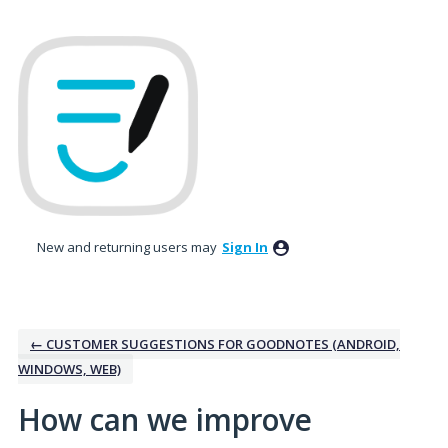
Skip
to
content
New and returning users may
Sign In
← CUSTOMER SUGGESTIONS FOR GOODNOTES (ANDROID,
WINDOWS, WEB)
How can we improve