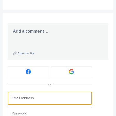
Add a comment…
Attach a File
or