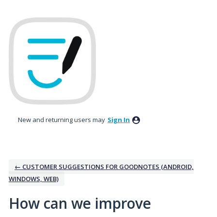
Skip
to
content
New and returning users may
Sign In
← CUSTOMER SUGGESTIONS FOR GOODNOTES (ANDROID,
WINDOWS, WEB)
How can we improve