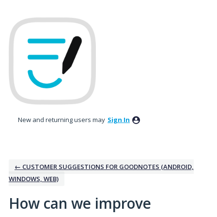
Skip
to
content
New and returning users may
Sign In
← CUSTOMER SUGGESTIONS FOR GOODNOTES (ANDROID,
WINDOWS, WEB)
How can we improve