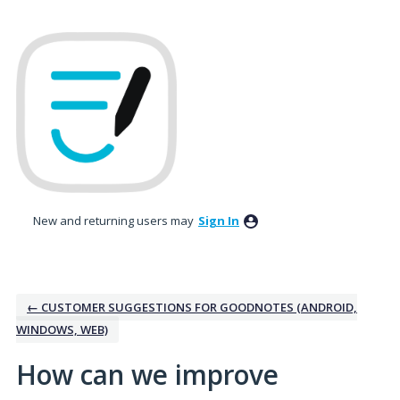
Skip
to
content
New and returning users may
Sign In
← CUSTOMER SUGGESTIONS FOR GOODNOTES (ANDROID,
WINDOWS, WEB)
How can we improve