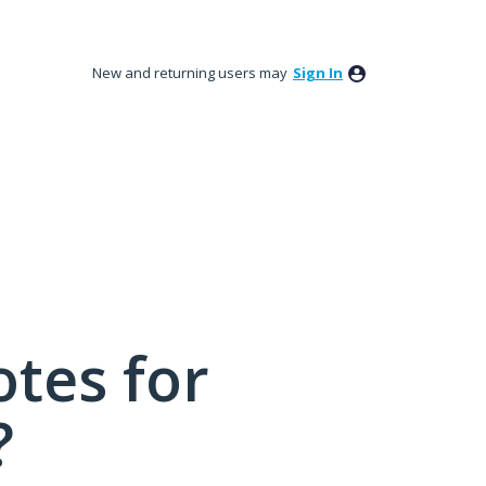
New and returning users may
Sign In
tes for
?