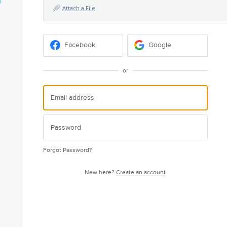
Attach a File
Facebook
Google
or
Forgot Password?
New here?
Create an account