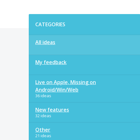
Categories
CATEGORIES
All ideas
My feedback
Live on Apple, Missing on
Android/Win/Web
36 ideas
New features
32 ideas
Other
21 ideas