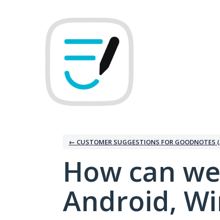
Skip
to
content
← CUSTOMER SUGGESTIONS FOR GOODNOTES (
How can we
Android, W