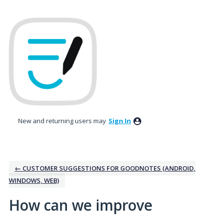
Skip
to
content
New and returning users may
Sign In
← CUSTOMER SUGGESTIONS FOR GOODNOTES (ANDROID,
WINDOWS, WEB)
How can we improve