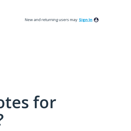
New and returning users may
Sign In
tes for
?