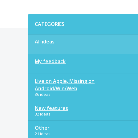
Categories
CATEGORIES
All ideas
My feedback
Live on Apple, Missing on
Android/Win/Web
36 ideas
New features
32 ideas
Other
21 ideas