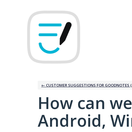
Skip
to
content
← CUSTOMER SUGGESTIONS FOR GOODNOTES (
How can we
Android, W