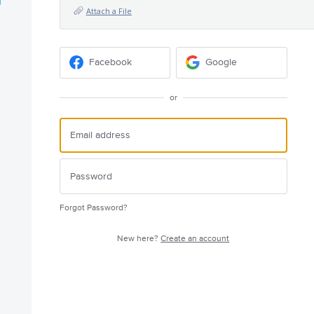
Attach a File
Facebook
Google
or
Forgot Password?
New here?
Create an account