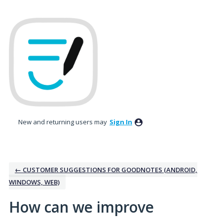
Skip
to
content
New and returning users may
Sign In
← CUSTOMER SUGGESTIONS FOR GOODNOTES (ANDROID,
WINDOWS, WEB)
How can we improve