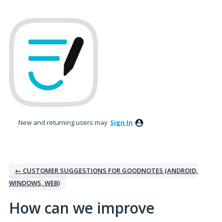
Skip
to
content
New and returning users may
Sign In
← CUSTOMER SUGGESTIONS FOR GOODNOTES (ANDROID,
WINDOWS, WEB)
How can we improve