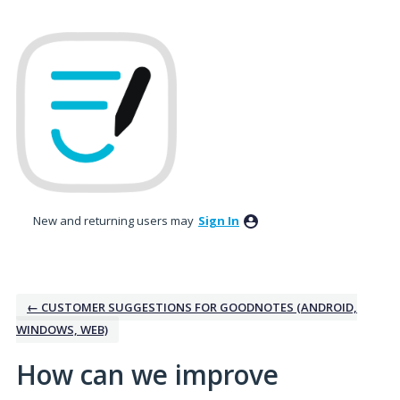
Skip
to
content
New and returning users may
Sign In
← CUSTOMER SUGGESTIONS FOR GOODNOTES (ANDROID,
WINDOWS, WEB)
How can we improve