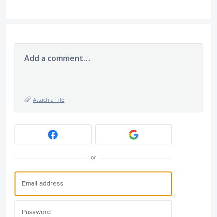
Add a comment…
Attach a File
or