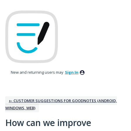
Skip
to
content
New and returning users may
Sign In
← CUSTOMER SUGGESTIONS FOR GOODNOTES (ANDROID,
WINDOWS, WEB)
How can we improve