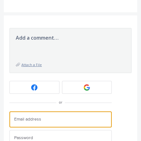
Add a comment…
Attach a File
or