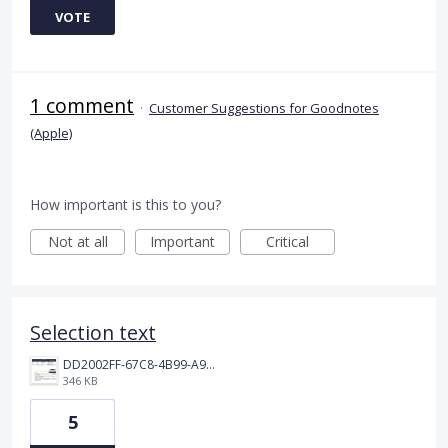
VOTE
1 comment
·
Customer Suggestions for Goodnotes
(Apple)
How important is this to you?
Not at all
Important
Critical
Selection text
DD2002FF-67C8-4B99-A959-9DE103898DE8.jpeg
346 KB
5