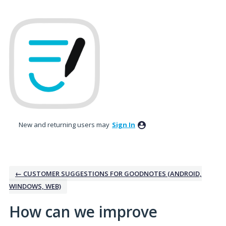
Skip
to
content
New and returning users may
Sign In
← CUSTOMER SUGGESTIONS FOR GOODNOTES (ANDROID,
WINDOWS, WEB)
How can we improve