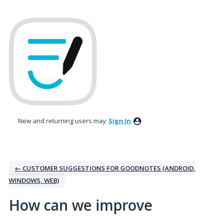
Skip
to
content
New and returning users may
Sign In
← CUSTOMER SUGGESTIONS FOR GOODNOTES (ANDROID,
WINDOWS, WEB)
How can we improve