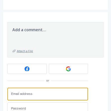
Add a comment…
Attach a File
or