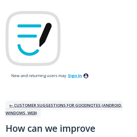
Skip
to
content
New and returning users may
Sign In
← CUSTOMER SUGGESTIONS FOR GOODNOTES (ANDROID,
WINDOWS, WEB)
How can we improve