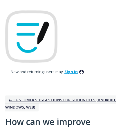
Skip
to
content
New and returning users may
Sign In
← CUSTOMER SUGGESTIONS FOR GOODNOTES (ANDROID,
WINDOWS, WEB)
How can we improve