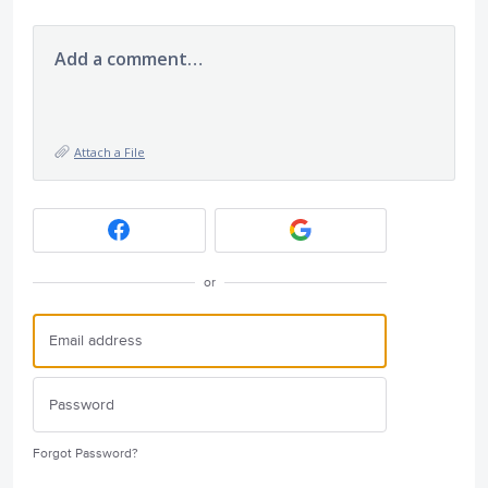
Add a comment…
Attach a File
or
Forgot Password?