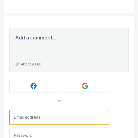
Add a comment…
Attach a File
or