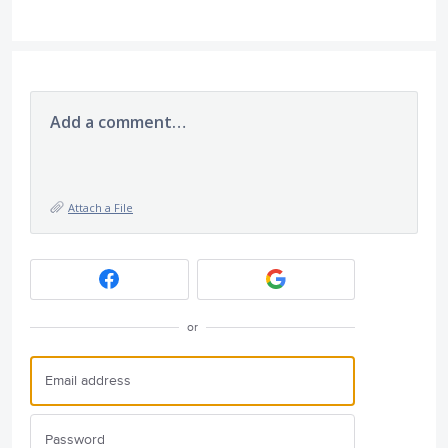
Add a comment…
Attach a File
or