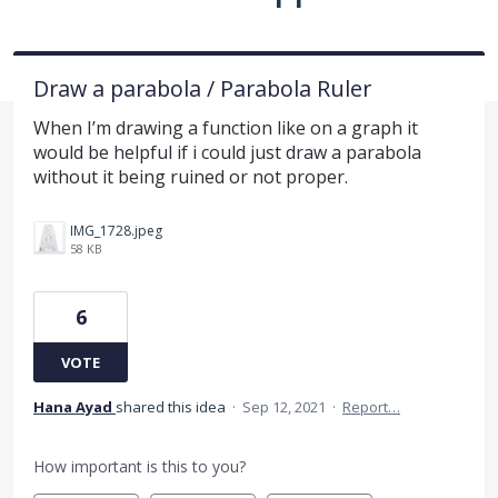
Draw a parabola / Parabola Ruler
When I’m drawing a function like on a graph it
would be helpful if i could just draw a parabola
without it being ruined or not proper.
IMG_1728.jpeg
58 KB
6
VOTE
Hana Ayad
shared this idea
·
Sep 12, 2021
·
Report…
How important is this to you?