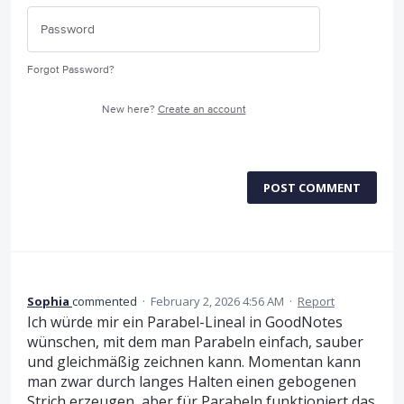
Forgot Password?
New here?
Create an account
POST COMMENT
Sophia
commented
·
February 2, 2026 4:56 AM
·
Report
Ich würde mir ein Parabel-Lineal in GoodNotes
wünschen, mit dem man Parabeln einfach, sauber
und gleichmäßig zeichnen kann. Momentan kann
man zwar durch langes Halten einen gebogenen
Strich erzeugen, aber für Parabeln funktioniert das