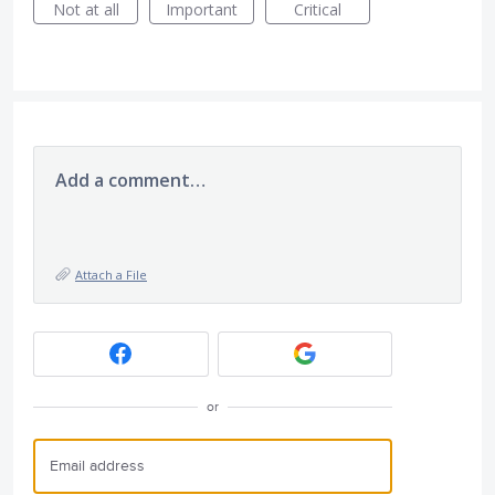
Not at all
Important
Critical
Add a comment…
Attach a File
or