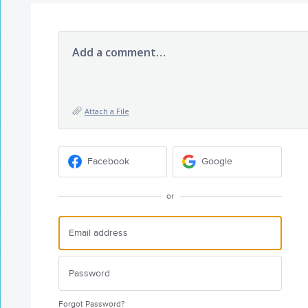
Add a comment…
Attach a File
Facebook
Google
or
Forgot Password?