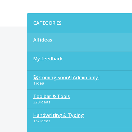
Categories
CATEGORIES
All ideas
My feedback
🚀 Coming Soon! [Admin only]
1 idea
Toolbar & Tools
320 ideas
Handwriting & Typing
167 ideas