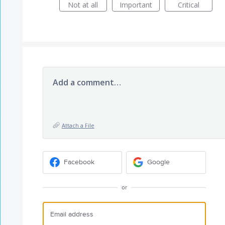
Not at all
Important
Critical
Add a comment…
Attach a File
Facebook
Google
or