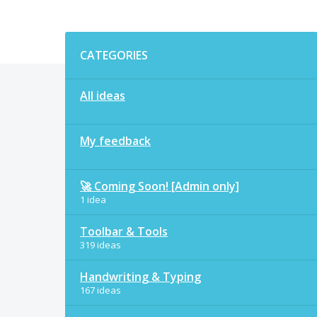
Categories
CATEGORIES
All ideas
My feedback
🚀 Coming Soon! [Admin only]
1 idea
Toolbar & Tools
319 ideas
Handwriting & Typing
167 ideas