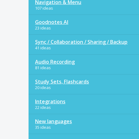
Navigation & Menu
107 ideas
Goodnotes AI
23 ideas
Sync / Collaboration / Sharing / Backup
41 ideas
Audio Recording
81 ideas
Study Sets, Flashcards
20 ideas
Integrations
22 ideas
New languages
35 ideas