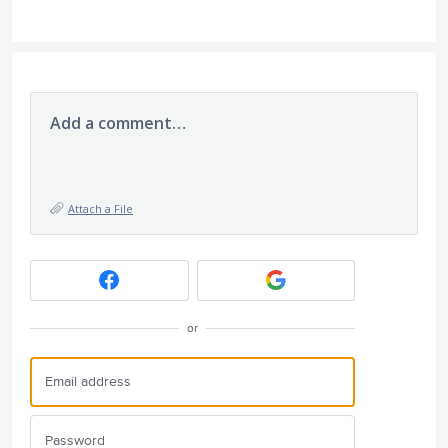
Add a comment…
Attach a File
or