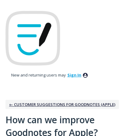
Skip
to
content
New and returning users may
Sign In
← CUSTOMER SUGGESTIONS FOR GOODNOTES (APPLE)
How can we improve
Goodnotes for Apple?