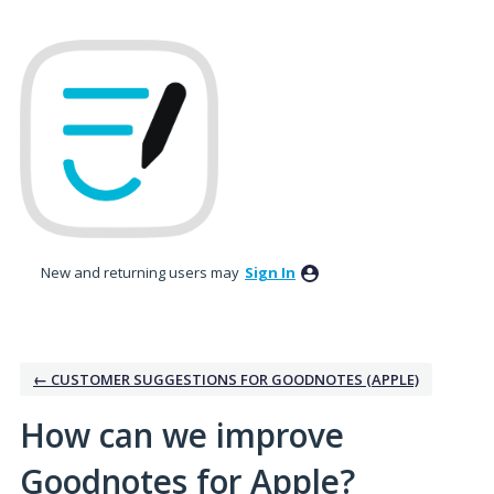
Skip
to
content
New and returning users may
Sign In
← CUSTOMER SUGGESTIONS FOR GOODNOTES (APPLE)
How can we improve
Goodnotes for Apple?