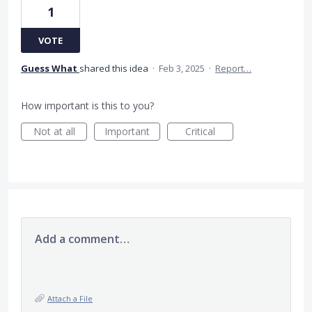
1
VOTE
Guess What
shared this idea
·
Feb 3, 2025
·
Report…
How important is this to you?
Not at all
Important
Critical
Add a comment…
Attach a File