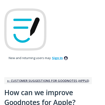
Skip
to
content
New and returning users may
Sign In
← CUSTOMER SUGGESTIONS FOR GOODNOTES (APPLE)
How can we improve
Goodnotes for Apple?