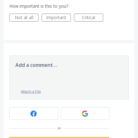
How important is this to you?
Not at all
Important
Critical
Add a comment…
Attach a File
or