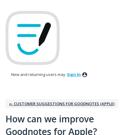
Skip
to
content
New and returning users may
Sign In
← CUSTOMER SUGGESTIONS FOR GOODNOTES (APPLE)
How can we improve
Goodnotes for Apple?